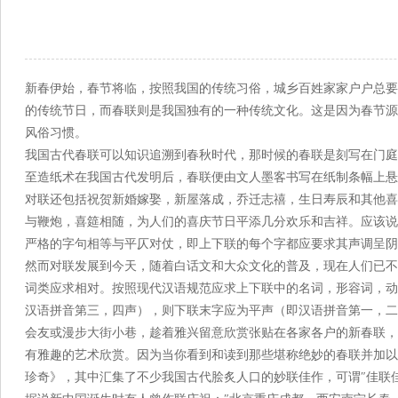
来源：菏泽市
新春伊始，春节将临，按照我国的传统习俗，城乡百姓家家户户总要
的传统节日，而春联则是我国独有的一种传统文化。这是因为春节源
风俗习惯。
我国古代春联可以知识追溯到春秋时代，那时候的春联是刻写在门庭
至造纸术在我国古代发明后，春联便由文人墨客书写在纸制条幅上悬
对联还包括祝贺新婚嫁娶，新屋落成，乔迁志禧，生日寿辰和其他喜
与鞭炮，喜筵相随，为人们的喜庆节日平添几分欢乐和吉祥。应该说
严格的字句相等与平仄对仗，即上下联的每个字都应要求其声调呈阴
然而对联发展到今天，随着白话文和大众文化的普及，现在人们已不
词类应求相对。按照现代汉语规范应求上下联中的名词，形容词，动
汉语拼音第三，四声），则下联末字应为平声（即汉语拼音第一，二
会友或漫步大街小巷，趁着雅兴留意欣赏张贴在各家各户的新春联，
有雅趣的艺术欣赏。因为当你看到和读到那些堪称绝妙的春联并加以
珍奇》，其中汇集了不少我国古代脍炙人口的妙联佳作，可谓″佳联