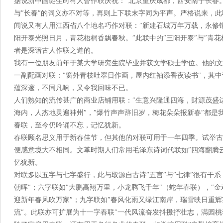
据说新中国诞生时有人曾作联庆祝：″北京重庆成都，西安南宁长春。
与″长春″的词义亦不对等，再则上下联末字同为平声。严格说来，
闻说又有人用江西省八个地名巧作对联：″新建石城万年万载，永修
阳开泰光照日月，青花梧桐香飘春秋。″此联中的″三阳开泰″与″青
者是深谙古人作联之道的。
我有一位朋友前年于某大学研究生院毕业并获文学硕士学位。他的文
一副配画对联：″窗外青枝吐翠日作画，屋内红袖添香夜读书″，其
蕴深邃，不同凡响，又令我回味不已。
人们熟知的流传甚广的商业店铺用联：″生意兴隆通四海，财源茂盛达
海内，人杰地灵遍神州″，″爆竹声声辞旧岁，梅花朵朵报新春″都
春联，至今仍吟诵不忘，记忆犹新。
春联顾名思义用于新春佳节，但其他的对联可用于一年四季。试举古
便感意境大不相同。文革时期人们常用毛泽东诗词代联如″四海翻腾
忆犹新。
对联多以五字与七字盛行，此与取源自古诗″五言″与″七律″很有干
朝晖″；六字联如″大鹏高翔万里，小龙腾飞千年″（蛇年春联），″
迎新年春风吹万家″；九字联如″春风化雨又绿江南岸，瑞雪映日重辉
流″。此联亦可扩展为十一字春联″一代风流奋发抖擞抒壮志，满园