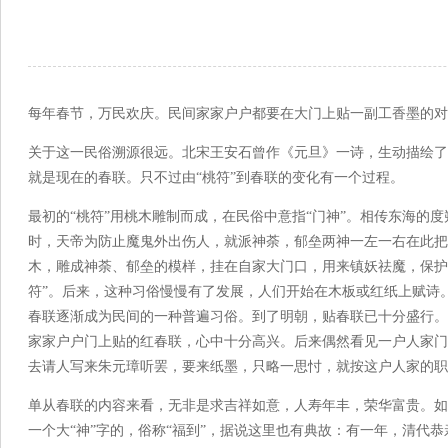
来源：菏泽市
每年春节，万民欢庆。民间家家户户都要在大门上贴一副工香墨的对
关于这一民俗溯源很远。北宋王安石曾作《元旦》一诗，生动描绘了当
就是现在的春联。只不过由“桃符”到春联的变化有一个过程。
最初的“桃符”用桃木雕制而成，在民俗中意指“门神”。相传东海的
时，天帝为防止魔鬼外出伤人，就派神荼，郁垒两神一左一右在此把
木，雕成神荼、郁垒的模样，挂在自家大门口，用来镇妖祛魔，保护
符”。后来，这种习俗慢慢有了发展，人们开始在木板或红纸上赋诗。
春联逐渐成为民间的一种普遍习俗。到了明朝，贴春联已十分盛行。
家家户户门上贴的红春联，心中十分高兴。后来偶然看见一户人家门
去请人写来朱元璋听罢，要来纸墨，只略一思忖，就按这户人家的职
单从春联的内容来看，无非是求吉祥如意，人寿年丰，荣华富贵。如
一个大“神”字的，俗称“福到”，据说这里也有典故：有一年，清代