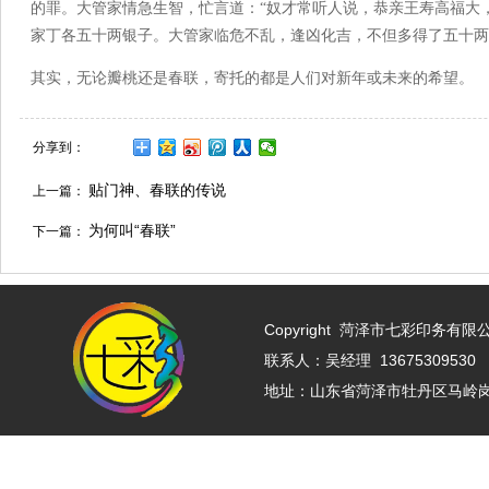
的罪。大管家情急生智，忙言道：“奴才常听人说，恭亲王寿高福大
家丁各五十两银子。大管家临危不乱，逢凶化吉，不但多得了五十两
其实，无论瓣桃还是春联，寄托的都是人们对新年或未来的希望。
分享到：
贴门神、春联的传说
上一篇：
为何叫“春联”
下一篇：
Copyright
菏泽市七彩印务有限公司 w
联系人：吴经理 13675309530 
地址：山东省菏泽市牡丹区马岭岗