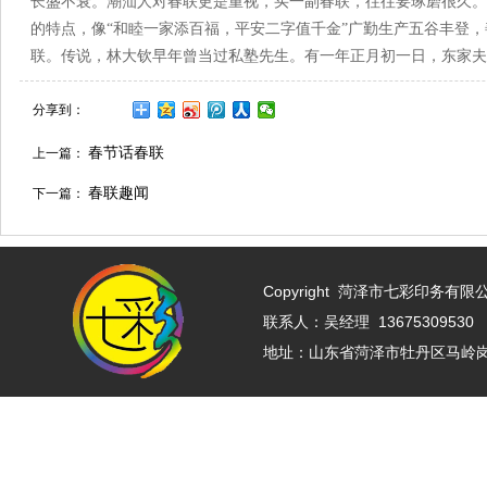
长盛不衰。潮汕人对春联更是重视，买一副春联，往往要琢磨很久。
的特点，像“和睦一家添百福，平安二字值千金”广勤生产五谷丰登，
联。传说，林大钦早年曾当过私塾先生。有一年正月初一日，东家夫
分享到：
春节话春联
上一篇：
春联趣闻
下一篇：
Copyright
菏泽市七彩印务有限公司 w
联系人：吴经理 13675309530 
地址：山东省菏泽市牡丹区马岭岗