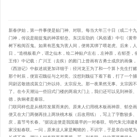
来源：菏泽市
新春伊始，第一件事便是贴门神、对联。每当大年三十日（或二十九
门神，传说是能捉鬼的神茶郁垒。东汉应劭的《风俗通》中引《黄帝
树下检阅百鬼。如果有恶鬼为害人间，便将其绑了喂老虎。后来，人
日，“造桃板着户，谓之仙木，绘二神贴户左右，左神萘，右郁垄，
王传》中记载：广川王（去疾）的殿门上曾画有古勇士成庆的画像，
《西游记》中叙述就更加详细于：径河龙王为了和一个算卜先生打赌
那个时辰，便宣召魏征与之对奕。没想到魏征下着下着，打了一个脯
同尉迟敬德戎装立门外以待。太宗应允。那一夜果然无事。太宗因不
了。在今天潮汕一些旧式门楼的两扇大门上，我们还可以见到神茶、
德，执锏者是秦琼。
门联同样也是从桃符发展而来的。原来人们用桃木板画神萘、郁垒画
便又在大门两侧再挂上两块桃木板（后改用纸），写上了字数较多、
庆，嘉节号长春。”据说这便是我国最早的一对春联。明代朱元漳建
家没贴春联。一问，原来这人家是阉猪的，不识字，于是亲自动笔为