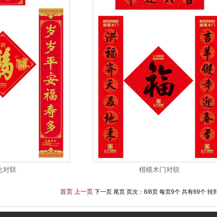
化对联
楷模木门对联
首页
上一页
下一页 尾页 页次：8/8页 每页9个 共有69个 转