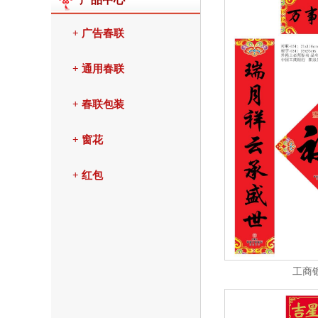
+ 广告春联
+ 通用春联
+ 春联包装
+ 窗花
+ 红包
工商